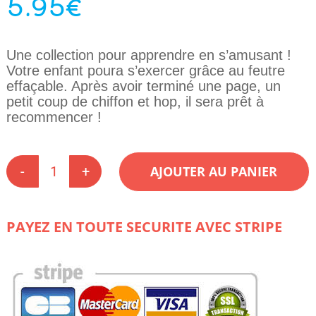
5.95
€
Une collection pour apprendre en s’amusant !
Votre enfant poura s’exercer grâce au feutre
effaçable. Après avoir terminé une page, un
petit coup de chiffon et hop, il sera prêt à
recommencer !
AJOUTER AU PANIER
quantité
de
APPRENDRE
A
PAYEZ EN TOUTE SECURITE AVEC STRIPE
LIRE
L'HEURE
(STYLO
EFFACABLE)