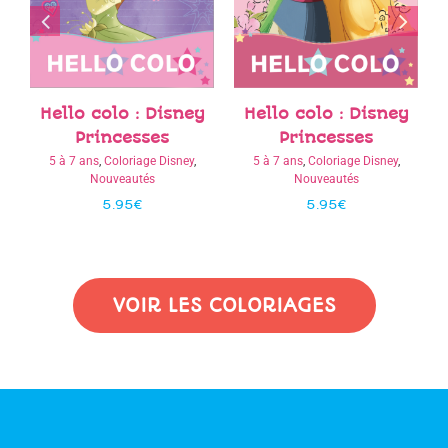
Hello colo : La Reine
Hello colo : Disney
y
des Neiges II
Princesses
5 à 7 ans
,
Coloriage Disney
,
5 à 7 ans
,
Coloriage Disney
,
Nouveautés
Nouveautés
5.95
€
5.95
€
VOIR LES COLORIAGES