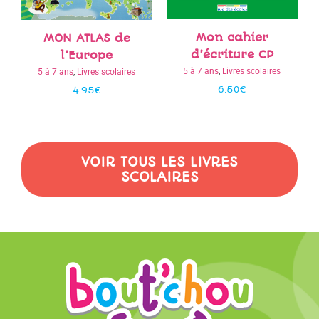
Mon cahier
Mon cahier CE2 de
d’écriture CE1
français
d’écriture
Livres scolaires
5 à 7 ans
,
Livres scolaires
6.50
€
6.50
€
VOIR TOUS LES LIVRES
SCOLAIRES