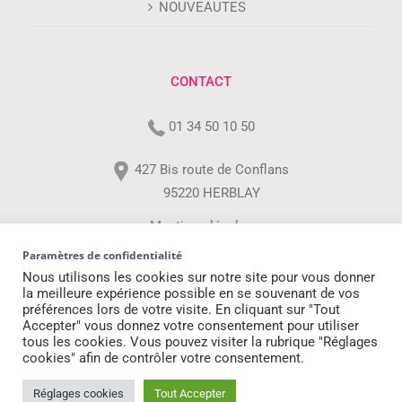
NOUVEAUTES
CONTACT
01 34 50 10 50
427 Bis route de Conflans
95220 HERBLAY
Mentions légales
Paramètres de confidentialité
Professionnels
Nous utilisons les cookies sur notre site pour vous donner
la meilleure expérience possible en se souvenant de vos
préférences lors de votre visite. En cliquant sur "Tout
Accepter" vous donnez votre consentement pour utiliser
tous les cookies. Vous pouvez visiter la rubrique "Réglages
cookies" afin de contrôler votre consentement.
Copyright 2021 -
Best Of Company
| Tous droits réservés | Conception
Réglages cookies
Tout Accepter