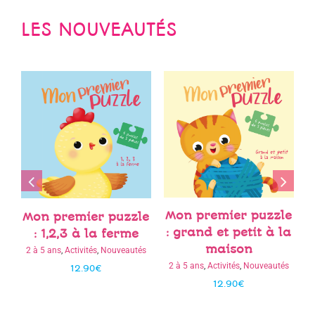
LES NOUVEAUTÉS
e
C
Contes à toucher : le
Contes à toucher :
la
chat botté
Cendrillon
0 à 2 ans
,
Activités
,
Nouveautés
0 à 2 ans
,
Activités
,
Nouveautés
s
13.90
€
13.90
€