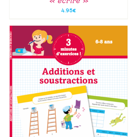
« écrire »
4.95
€