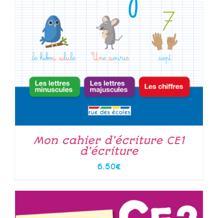
Mon cahier d’écriture CE1
d’écriture
6.50
€