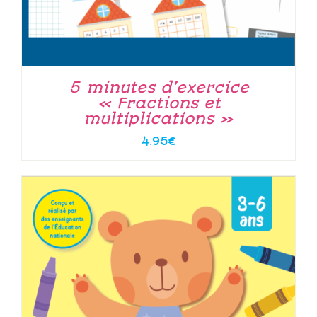
5 minutes d’exercice
« Fractions et
multiplications »
4.95
€