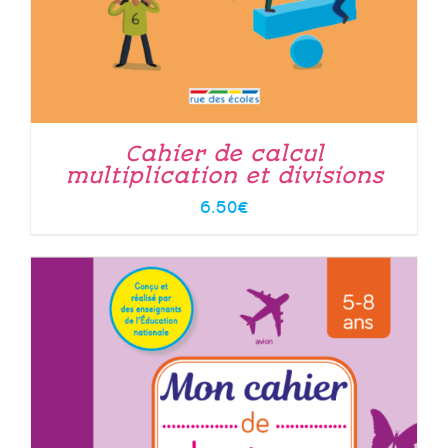
Cahier de calcul
multiplication et divisions
6.50
€