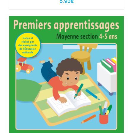
5.90
€