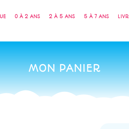
UE
0 À 2 ANS
2 À 5 ANS
5 À 7 ANS
LIV
MON PANIER