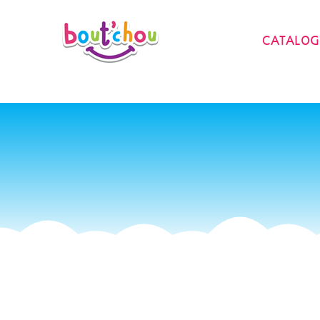
Passer
au
contenu
CATALOG