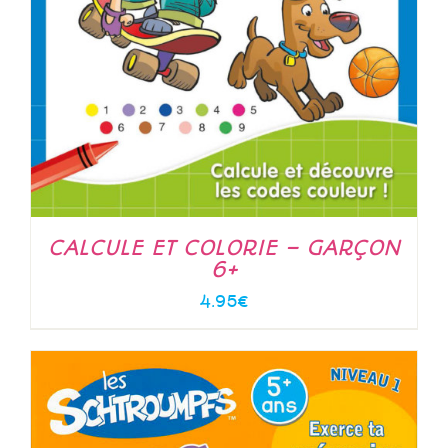
CALCULE ET COLORIE – GARÇON
6+
4.95
€