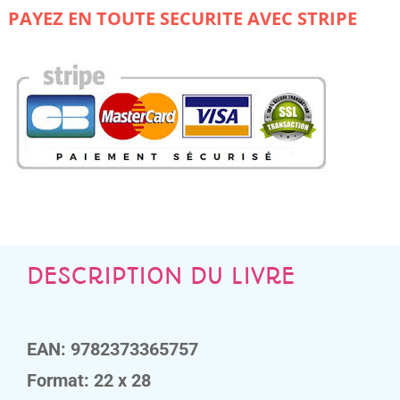
cahier
PAYEZ EN TOUTE SECURITE AVEC STRIPE
de
calcul
DESCRIPTION DU LIVRE
EAN: 9782373365757
Format: 22 x 28