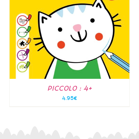
PICCOLO : 4+
4.95
€