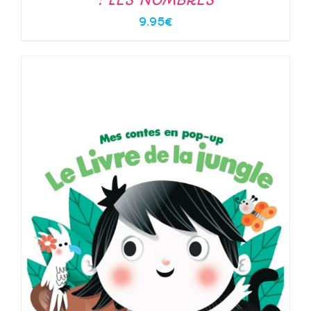
9.95
€