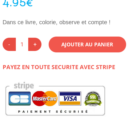
4.95
€
Dans ce livre, colorie, observe et compte !
AJOUTER AU PANIER
quantité
de
APPRENDS
EN
PAYEZ EN TOUTE SECURITE AVEC STRIPE
COULEUR
-
LE
FLAMANT
ROSE
5+