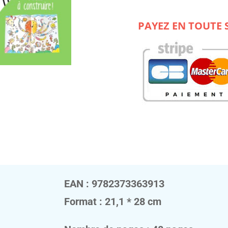
de
COLORIE
ET
PAYEZ EN TOUTE 
COLLER,
MON
PREMIER
RELIEF
:
CEDRIC,
LE
CHIEN,
ET
SES
AMIS
EAN : 9782373363913
Format : 21,1 * 28 cm