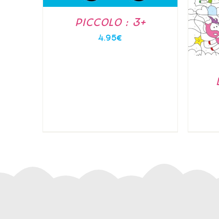
PICCOLO : 3+
4.95
€