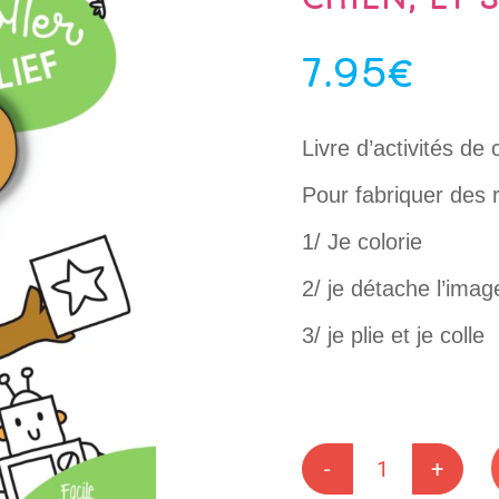
7.95
€
Livre d’activités de
Pour fabriquer des r
1/ Je colorie
2/ je détache l’ima
3/ je plie et je colle
quantité