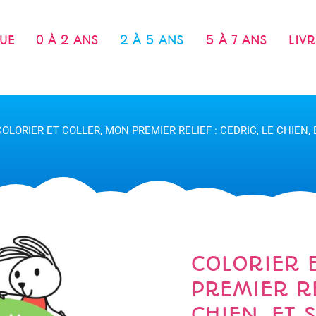
UE
0 À 2 ANS
2 À 5 ANS
5 À 7 ANS
LIV
COLORIER ET COLLER, MON PREMIER RELIEF : CEDRIC, LE CHIEN,
COLORIER 
PREMIER RE
CHIEN, ET 