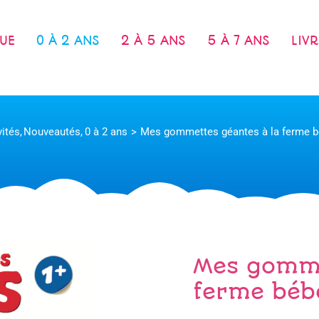
UE
0 À 2 ANS
2 À 5 ANS
5 À 7 ANS
LIV
vités
Nouveautés
0 à 2 ans
Mes gommettes géantes à la ferme 
Mes gomme
ferme béb