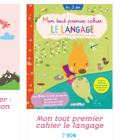
r :
ron
Mon tout premier
cahier le langage
7.90
€