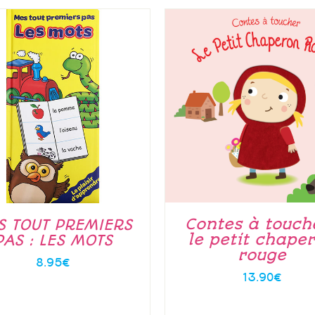
Contes à touche
S TOUT PREMIERS
le petit chape
PAS : LES MOTS
rouge
8.95
€
13.90
€