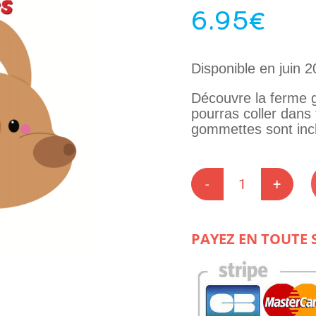
6.95
€
Disponible en juin 2
Découvre la ferme 
pourras coller dans 
gommettes sont inc
quantité
de
Mes
gommett
PAYEZ EN TOUTE 
géantes
à
la
ferme
bébés