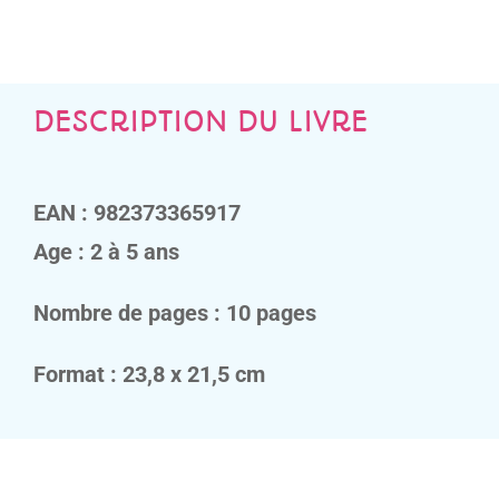
corps
?
DESCRIPTION DU LIVRE
EAN : 982373365917
Age : 2 à 5 ans
Nombre de pages : 10 pages
Format : 23,8 x 21,5 cm