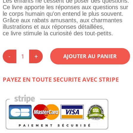
Les enfants ne cessent de poser des questions.
Ce livre apporte les réponses aux questions sur
le corps humain qu’on entend le plus souvent.
Grâce aux rabats amusants, aux charmantes
illustrations et aux réponses détaillées,
ce livre stimule la curiosité des tout-petits.
AJOUTER AU PANIER
quantité
de
Questions
et
PAYEZ EN TOUTE SECURITE AVEC STRIPE
réponses
pour
les
touts-
petits
:
Pourquoi
mon