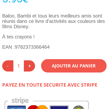
Baloo, Bambi et tous leurs meilleurs amis sont
réunis dans ce livre d’activités aux couleurs des
films Disney.
À tes crayons !
EAN :9782373366464
AJOUTER AU PANIER
quantité
de
Super
Activités
PAYEZ EN TOUTE SECURITE AVEC STRIPE
Disney
Animaux