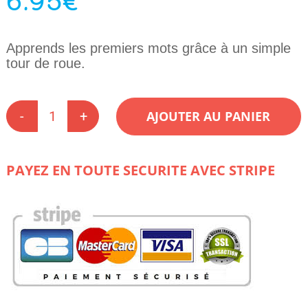
6.95
€
Apprends les premiers mots grâce à un simple
tour de roue.
AJOUTER AU PANIER
quantité
de
TOURNER
ET
PAYEZ EN TOUTE SECURITE AVEC STRIPE
APPRENDRE
:
LES
MOTS