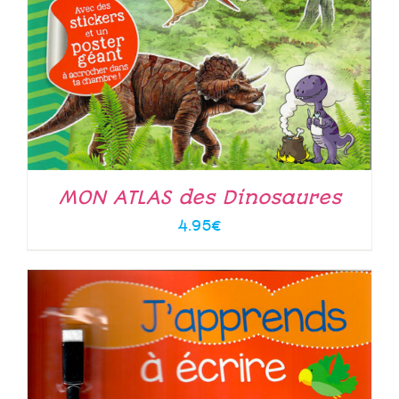
MON ATLAS des Dinosaures
4.95
€