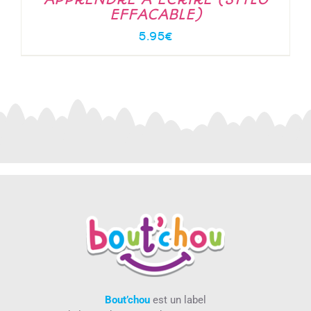
EFFACABLE)
5.95
€
Bout’chou
est un label