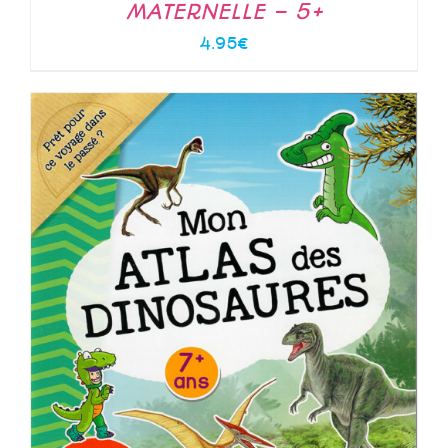
MATERNELLE – 5+
4.95
€