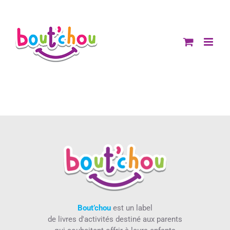
Passer
au
contenu
Bout’chou
est un label
de livres d'activités destiné aux parents