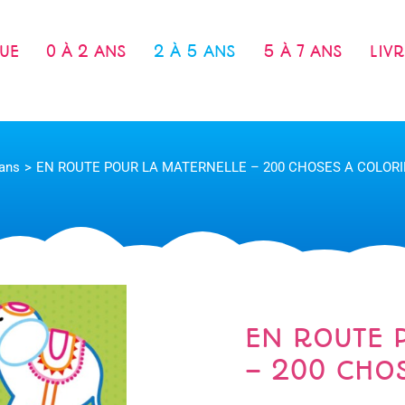
UE
0 À 2 ANS
2 À 5 ANS
5 À 7 ANS
LIV
 ans
EN ROUTE POUR LA MATERNELLE – 200 CHOSES A COLORI
EN ROUTE 
– 200 CHO