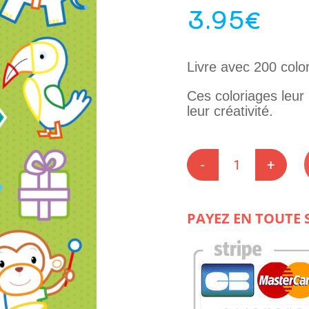
3.95
€
Livre avec 200 color
Ces coloriages leur 
leur créativité.
quantité
de
EN
ROUTE
PAYEZ EN TOUTE 
POUR
LA
MATERNE
-
200
CHOSES